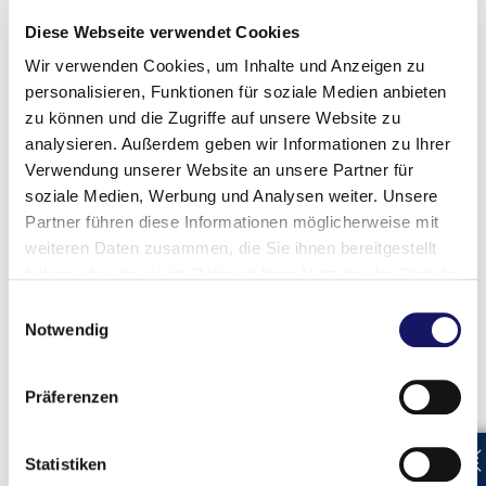
Diese Webseite verwendet Cookies
Marktstudien zum Interim
Wir verwenden Cookies, um Inhalte und Anzeigen zu
Management
personalisieren, Funktionen für soziale Medien anbieten
zu können und die Zugriffe auf unsere Website zu
Interim Management in der D-A-CH
Region 2025
analysieren. Außerdem geben wir Informationen zu Ihrer
05/2025
Verwendung unserer Website an unsere Partner für
Marktstudie
soziale Medien, Werbung und Analysen weiter. Unsere
de
Download
Partner führen diese Informationen möglicherweise mit
weiteren Daten zusammen, die Sie ihnen bereitgestellt
Interim Management in der D-A-CH
haben oder die sie im Rahmen Ihrer Nutzung der Dienste
Region 2024
05/2024
gesammelt haben.
Einwilligungsauswahl
Marktstudie
Notwendig
de
Download
Interim Management Schweiz 2023
Präferenzen
06/2023
Marktstudie
de
Statistiken
Download